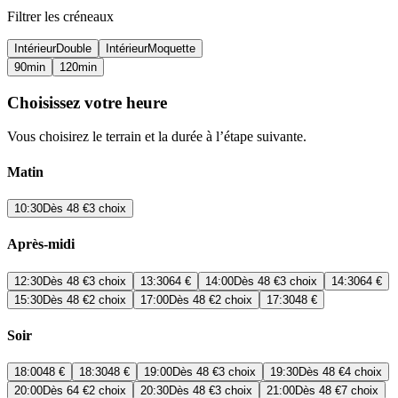
Filtrer les créneaux
Intérieur
Double
Intérieur
Moquette
90
min
120
min
Choisissez votre heure
Vous choisirez le terrain et la durée à l’étape suivante.
Matin
10:30
Dès
48 €
3 choix
Après-midi
12:30
Dès
48 €
3 choix
13:30
64 €
14:00
Dès
48 €
3 choix
14:30
64 €
15:30
Dès
48 €
2 choix
17:00
Dès
48 €
2 choix
17:30
48 €
Soir
18:00
48 €
18:30
48 €
19:00
Dès
48 €
3 choix
19:30
Dès
48 €
4 choix
20:00
Dès
64 €
2 choix
20:30
Dès
48 €
3 choix
21:00
Dès
48 €
7 choix