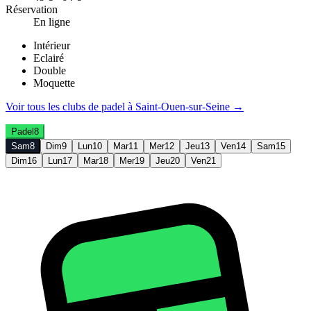
Réservation
En ligne
Intérieur
Eclairé
Double
Moquette
Voir tous les clubs de
padel
à
Saint-Ouen-sur-Seine
→
Padel
8
Sam
8
Dim
9
Lun
10
Mar
11
Mer
12
Jeu
13
Ven
14
Sam
15
Dim
16
Lun
17
Mar
18
Mer
19
Jeu
20
Ven
21