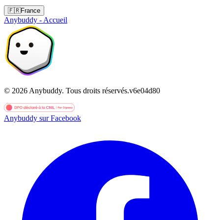
🇫🇷
France
Anybuddy - Accueil
©
2026
Anybuddy.
Tous droits réservés.
v
6e04d80
Anybuddy sur Facebook