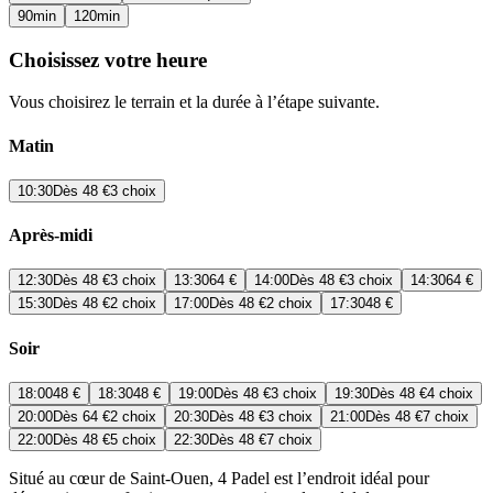
90
min
120
min
Choisissez votre heure
Vous choisirez le terrain et la durée à l’étape suivante.
Matin
10:30
Dès
48 €
3 choix
Après-midi
12:30
Dès
48 €
3 choix
13:30
64 €
14:00
Dès
48 €
3 choix
14:30
64 €
15:30
Dès
48 €
2 choix
17:00
Dès
48 €
2 choix
17:30
48 €
Soir
18:00
48 €
18:30
48 €
19:00
Dès
48 €
3 choix
19:30
Dès
48 €
4 choix
20:00
Dès
64 €
2 choix
20:30
Dès
48 €
3 choix
21:00
Dès
48 €
7 choix
22:00
Dès
48 €
5 choix
22:30
Dès
48 €
7 choix
Situé au cœur de Saint-Ouen, 4 Padel est l’endroit idéal pour