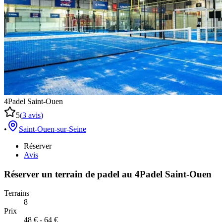
4Padel Saint-Ouen
5
(
3
avis
)
•
Saint-Ouen-sur-Seine
Réserver
Avis
Réserver un terrain de
padel
au
4Padel Saint-Ouen
Terrains
8
Prix
48 € - 64 €