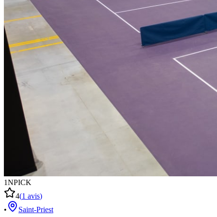
1NPICK
4
(
1
avis
)
•
Saint-Priest