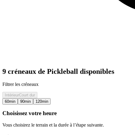
9 créneaux de Pickleball disponibles
Filtrer les créneaux
Intérieur
Court dur
60
min
90
min
120
min
Choisissez votre heure
Vous choisirez le terrain et la durée à l’étape suivante.