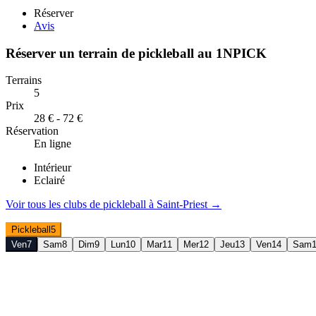
Réserver
Avis
Réserver un terrain de
pickleball
au
1NPICK
Terrains
5
Prix
28 € - 72 €
Réservation
En ligne
Intérieur
Eclairé
Voir tous les clubs de
pickleball
à
Saint-Priest
→
Pickleball
5
Ven
7
Sam
8
Dim
9
Lun
10
Mar
11
Mer
12
Jeu
13
Ven
14
Sam