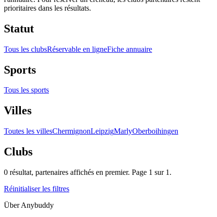
prioritaires dans les résultats.
Statut
Tous les clubs
Réservable en ligne
Fiche annuaire
Sports
Tous les sports
Villes
Toutes les villes
Chermignon
Leipzig
Marly
Oberboihingen
Clubs
0
résultat
, partenaires affichés en premier. Page
1
sur
1
.
Réinitialiser les filtres
Über Anybuddy