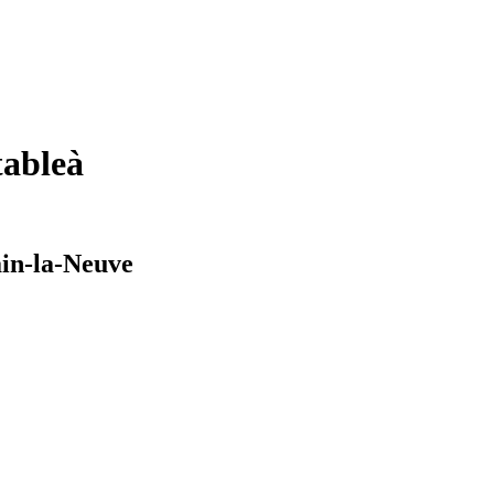
table
à
ain-la-Neuve