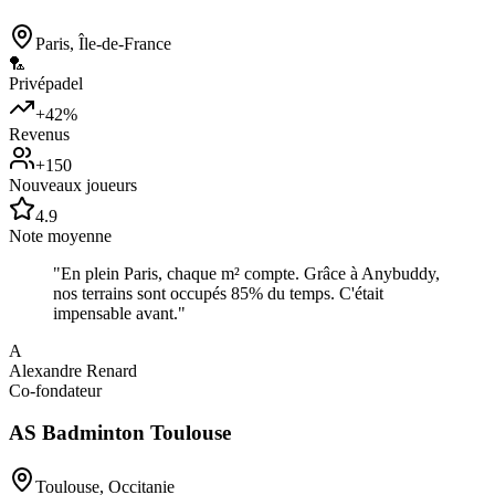
Paris
,
Île-de-France
🏸
Privé
padel
+42%
Revenus
+150
Nouveaux joueurs
4.9
Note moyenne
"
En plein Paris, chaque m² compte. Grâce à Anybuddy,
nos terrains sont occupés 85% du temps. C'était
impensable avant.
"
A
Alexandre Renard
Co-fondateur
AS Badminton Toulouse
Toulouse
,
Occitanie