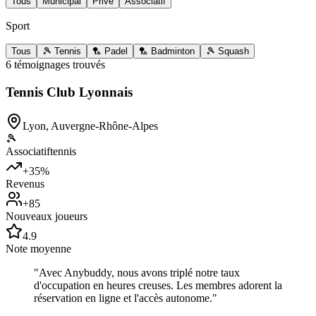
Tous
Municipal
Privé
Associatif
Sport
Tous
🎾 Tennis
🏸 Padel
🏸 Badminton
🎾 Squash
6 témoignages trouvés
Tennis Club Lyonnais
Lyon
,
Auvergne-Rhône-Alpes
🎾
Associatif
tennis
+35%
Revenus
+85
Nouveaux joueurs
4.9
Note moyenne
"
Avec Anybuddy, nous avons triplé notre taux
d'occupation en heures creuses. Les membres adorent la
réservation en ligne et l'accès autonome.
"