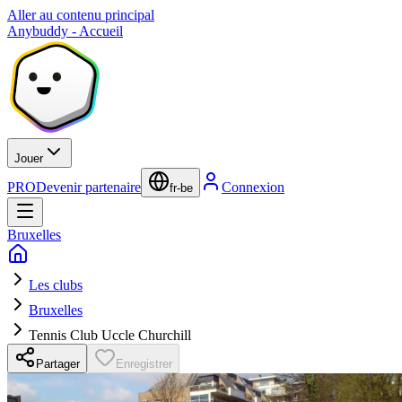
Aller au contenu principal
Anybuddy - Accueil
Jouer
PRO
Devenir partenaire
Connexion
fr-be
Bruxelles
Les clubs
Bruxelles
Tennis Club Uccle Churchill
Partager
Enregistrer