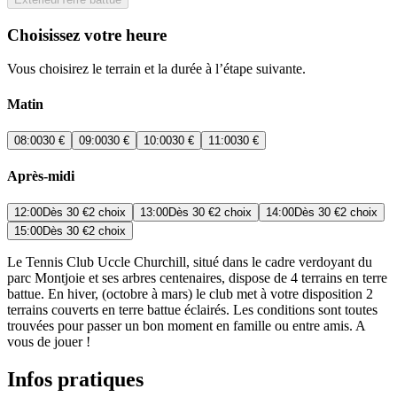
Choisissez votre heure
Vous choisirez le terrain et la durée à l’étape suivante.
Matin
08:00
30 €
09:00
30 €
10:00
30 €
11:00
30 €
Après-midi
12:00
Dès
30 €
2 choix
13:00
Dès
30 €
2 choix
14:00
Dès
30 €
2 choix
15:00
Dès
30 €
2 choix
Le Tennis Club Uccle Churchill, situé dans le cadre verdoyant du
parc Montjoie et ses arbres centenaires, dispose de 4 terrains en terre
battue. En hiver, (octobre à mars) le club met à votre disposition 2
terrains couverts en terre battue éclairés. Les conditions sont toutes
trouvées pour passer un bon moment en famille ou entre amis. A
vous de jouer !
Infos pratiques