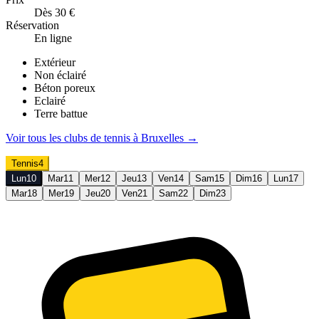
Dès 30 €
Réservation
En ligne
Extérieur
Non éclairé
Béton poreux
Eclairé
Terre battue
Voir tous les clubs de
tennis
à
Bruxelles
→
Tennis
4
Lun
10
Mar
11
Mer
12
Jeu
13
Ven
14
Sam
15
Dim
16
Lun
17
Mar
18
Mer
19
Jeu
20
Ven
21
Sam
22
Dim
23