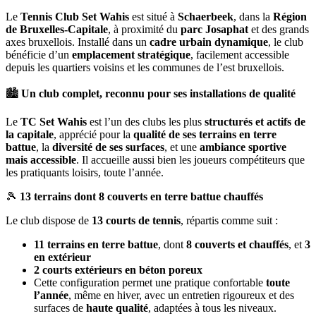
Le
Tennis Club Set Wahis
est situé à
Schaerbeek
, dans la
Région
de Bruxelles-Capitale
, à proximité du
parc Josaphat
et des grands
axes bruxellois. Installé dans un
cadre urbain dynamique
, le club
bénéficie d’un
emplacement stratégique
, facilement accessible
depuis les quartiers voisins et les communes de l’est bruxellois.
🏙
Un club complet, reconnu pour ses installations de qualité
Le
TC Set Wahis
est l’un des clubs les plus
structurés et actifs de
la capitale
, apprécié pour la
qualité de ses terrains en terre
battue
, la
diversité de ses surfaces
, et une
ambiance sportive
mais accessible
. Il accueille aussi bien les joueurs compétiteurs que
les pratiquants loisirs, toute l’année.
🎾
13 terrains dont 8 couverts en terre battue chauffés
Le club dispose de
13 courts de tennis
, répartis comme suit :
11 terrains en terre battue
, dont
8 couverts et chauffés
, et
3
en extérieur
2 courts extérieurs en béton poreux
Cette configuration permet une pratique confortable
toute
l’année
, même en hiver, avec un entretien rigoureux et des
surfaces de
haute qualité
, adaptées à tous les niveaux.