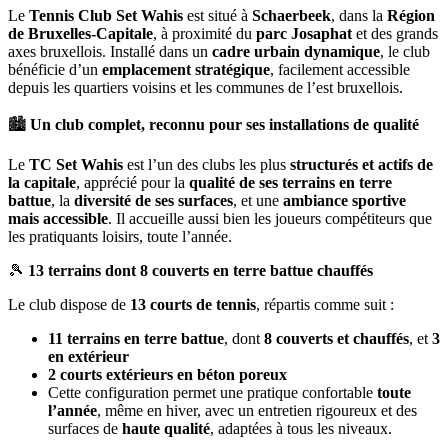
Le
Tennis Club Set Wahis
est situé à
Schaerbeek
, dans la
Région
de Bruxelles-Capitale
, à proximité du
parc Josaphat
et des grands
axes bruxellois. Installé dans un
cadre urbain dynamique
, le club
bénéficie d’un
emplacement stratégique
, facilement accessible
depuis les quartiers voisins et les communes de l’est bruxellois.
🏙
Un club complet, reconnu pour ses installations de qualité
Le
TC Set Wahis
est l’un des clubs les plus
structurés et actifs de
la capitale
, apprécié pour la
qualité de ses terrains en terre
battue
, la
diversité de ses surfaces
, et une
ambiance sportive
mais accessible
. Il accueille aussi bien les joueurs compétiteurs que
les pratiquants loisirs, toute l’année.
🎾
13 terrains dont 8 couverts en terre battue chauffés
Le club dispose de
13 courts de tennis
, répartis comme suit :
11 terrains en terre battue
, dont
8 couverts et chauffés
, et
3
en extérieur
2 courts extérieurs en béton poreux
Cette configuration permet une pratique confortable
toute
l’année
, même en hiver, avec un entretien rigoureux et des
surfaces de
haute qualité
, adaptées à tous les niveaux.