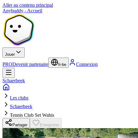
Aller au contenu principal
Anybuddy - Accueil
Jouer
PRO
Devenir partenaire
Connexion
fr-be
Schaerbeek
Les clubs
Schaerbeek
Tennis Club Set Wahis
Partager
Enregistrer