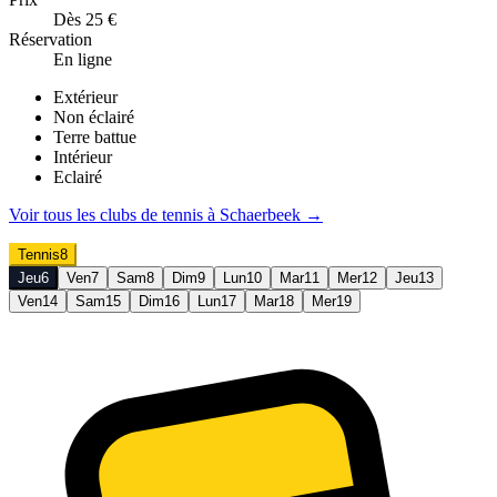
Dès 25 €
Réservation
En ligne
Extérieur
Non éclairé
Terre battue
Intérieur
Eclairé
Voir tous les clubs de
tennis
à
Schaerbeek
→
Tennis
8
Jeu
6
Ven
7
Sam
8
Dim
9
Lun
10
Mar
11
Mer
12
Jeu
13
Ven
14
Sam
15
Dim
16
Lun
17
Mar
18
Mer
19