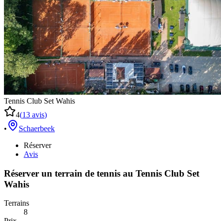
Tennis Club Set Wahis
4
(
13
avis
)
•
Schaerbeek
Réserver
Avis
Réserver un terrain de
tennis
au
Tennis Club Set
Wahis
Terrains
8
Prix