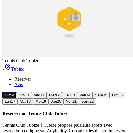
Tennis Club Tubize
•
Tubize
Réserver
Avis
Dim
9
Lun
10
Mar
11
Mer
12
Jeu
13
Ven
14
Sam
15
Dim
16
Lun
17
Mar
18
Mer
19
Jeu
20
Ven
21
Sam
22
Réserver au
Tennis Club Tubize
Tennis Club Tubize
à Tubize
propose
plusieurs sports
avec
réservation en ligne sur Anybuddy. Consultez les disponibilités en