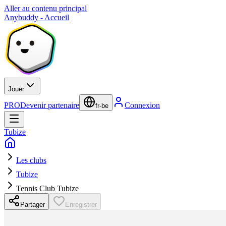
Aller au contenu principal
Anybuddy - Accueil
Jouer
PRO
Devenir partenaire
Connexion
fr-be
Tubize
Les clubs
Tubize
Tennis Club Tubize
Partager
Enregistrer