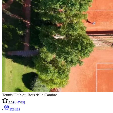
Tennis Club du Bois de la Cambre
3.5
(
6
avis
)
•
Ixelles