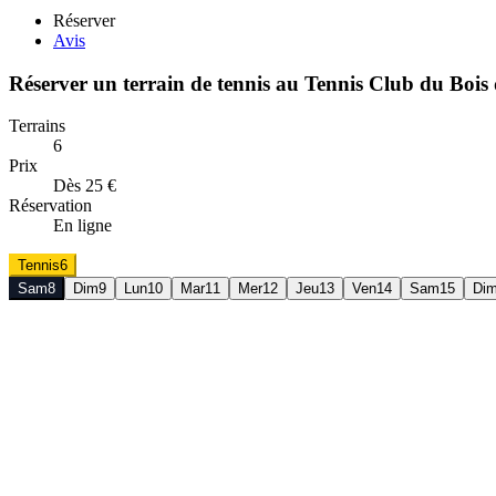
Réserver
Avis
Réserver un terrain de
tennis
au
Tennis Club du Bois
Terrains
6
Prix
Dès 25 €
Réservation
En ligne
Tennis
6
Sam
8
Dim
9
Lun
10
Mar
11
Mer
12
Jeu
13
Ven
14
Sam
15
Di