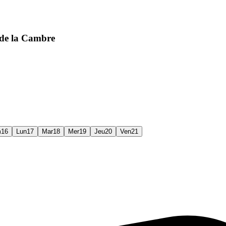
 de la Cambre
m
16
Lun
17
Mar
18
Mer
19
Jeu
20
Ven
21