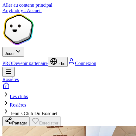
Aller au contenu principal
Anybuddy - Accueil
Jouer
PRO
Devenir partenaire
Connexion
fr-be
Rosières
Les clubs
Rosières
Tennis Club Du Bosquet
Partager
Enregistrer