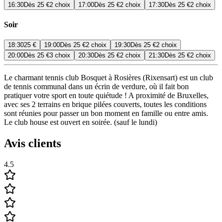
16:30
Dès
25 €
2 choix
17:00
Dès
25 €
2 choix
17:30
Dès
25 €
2 choix
Soir
18:30
25 €
19:00
Dès
25 €
2 choix
19:30
Dès
25 €
2 choix
20:00
Dès
25 €
3 choix
20:30
Dès
25 €
2 choix
21:30
Dès
25 €
2 choix
Le charmant tennis club Bosquet à Rosières (Rixensart) est un club
de tennis communal dans un écrin de verdure, où il fait bon
pratiquer votre sport en toute quiétude ! A proximité de Bruxelles,
avec ses 2 terrains en brique pilées couverts, toutes les conditions
sont réunies pour passer un bon moment en famille ou entre amis.
Le club house est ouvert en soirée. (sauf le lundi)
Avis clients
4.5