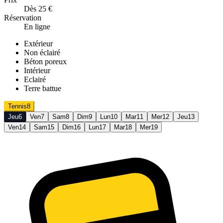
Dès 25 €
Réservation
En ligne
Extérieur
Non éclairé
Béton poreux
Intérieur
Eclairé
Terre battue
Tennis
8
Jeu
6
Ven
7
Sam
8
Dim
9
Lun
10
Mar
11
Mer
12
Jeu
13
Ven
14
Sam
15
Dim
16
Lun
17
Mar
18
Mer
19