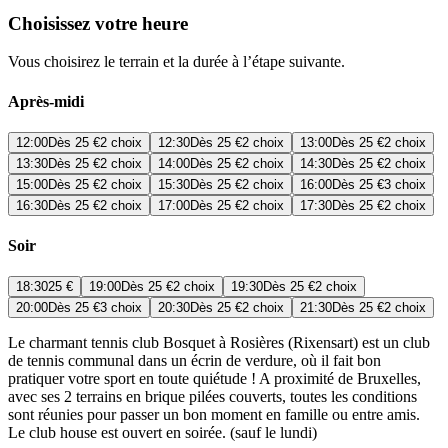
Choisissez votre heure
Vous choisirez le terrain et la durée à l’étape suivante.
Après-midi
12:00
Dès
25 €
2 choix
12:30
Dès
25 €
2 choix
13:00
Dès
25 €
2 choix
13:30
Dès
25 €
2 choix
14:00
Dès
25 €
2 choix
14:30
Dès
25 €
2 choix
15:00
Dès
25 €
2 choix
15:30
Dès
25 €
2 choix
16:00
Dès
25 €
3 choix
16:30
Dès
25 €
2 choix
17:00
Dès
25 €
2 choix
17:30
Dès
25 €
2 choix
Soir
18:30
25 €
19:00
Dès
25 €
2 choix
19:30
Dès
25 €
2 choix
20:00
Dès
25 €
3 choix
20:30
Dès
25 €
2 choix
21:30
Dès
25 €
2 choix
Le charmant tennis club Bosquet à Rosières (Rixensart) est un club
de tennis communal dans un écrin de verdure, où il fait bon
pratiquer votre sport en toute quiétude ! A proximité de Bruxelles,
avec ses 2 terrains en brique pilées couverts, toutes les conditions
sont réunies pour passer un bon moment en famille ou entre amis.
Le club house est ouvert en soirée. (sauf le lundi)