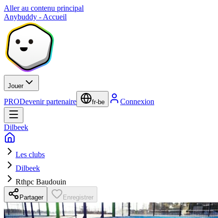
Aller au contenu principal
Anybuddy - Accueil
Jouer
PRO
Devenir partenaire
Connexion
fr-be
Dilbeek
Les clubs
Dilbeek
Rthpc Baudouin
Partager
Enregistrer