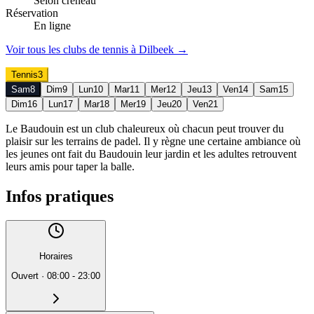
Selon créneau
Réservation
En ligne
Voir tous les clubs de
tennis
à
Dilbeek
→
Tennis
3
Sam
8
Dim
9
Lun
10
Mar
11
Mer
12
Jeu
13
Ven
14
Sam
15
Dim
16
Lun
17
Mar
18
Mer
19
Jeu
20
Ven
21
Le Baudouin est un club chaleureux où chacun peut trouver du
plaisir sur les terrains de padel. Il y règne une certaine ambiance où
les jeunes ont fait du Baudouin leur jardin et les adultes retrouvent
leurs amis pour taper la balle.
Infos pratiques
Horaires
Ouvert
·
08:00 - 23:00