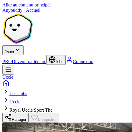
Aller au contenu principal
Anybuddy - Accueil
Jouer
PRO
Devenir partenaire
Connexion
fr-be
Uccle
Les clubs
Uccle
Royal Uccle Sport Thc
Partager
Enregistrer