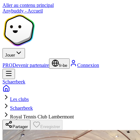
Aller au contenu principal
Anybuddy - Accueil
Jouer
PRO
Devenir partenaire
Connexion
fr-be
Schaerbeek
Les clubs
Schaerbeek
Royal Tennis Club Lambermont
Partager
Enregistrer