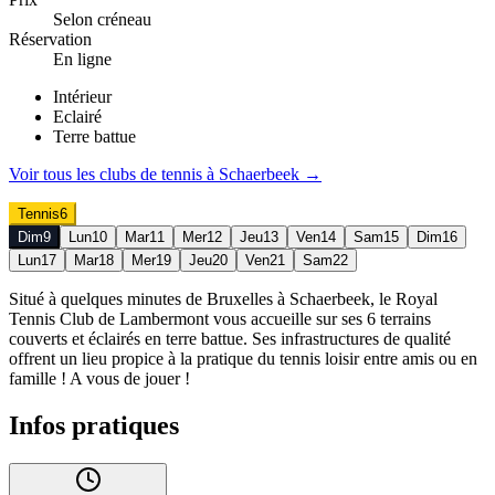
Selon créneau
Réservation
En ligne
Intérieur
Eclairé
Terre battue
Voir tous les clubs de
tennis
à
Schaerbeek
→
Tennis
6
Dim
9
Lun
10
Mar
11
Mer
12
Jeu
13
Ven
14
Sam
15
Dim
16
Lun
17
Mar
18
Mer
19
Jeu
20
Ven
21
Sam
22
Situé à quelques minutes de Bruxelles à Schaerbeek, le Royal
Tennis Club de Lambermont vous accueille sur ses 6 terrains
couverts et éclairés en terre battue. Ses infrastructures de qualité
offrent un lieu propice à la pratique du tennis loisir entre amis ou en
famille ! A vous de jouer !
Infos pratiques