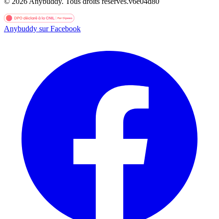
©
2026
Anybuddy.
Tous droits réservés.
v
6e04d80
Anybuddy sur Facebook