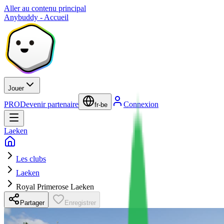
Aller au contenu principal
Anybuddy - Accueil
Jouer
PRO
Devenir partenaire
Connexion
fr-be
Laeken
Les clubs
Laeken
Royal Primerose Laeken
Partager
Enregistrer