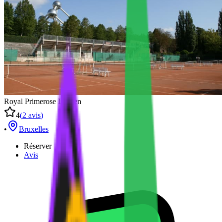
Royal Primerose Laeken
4
(
2
avis
)
•
Bruxelles
Réserver
Avis