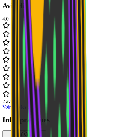
Avis clients
4.0
2
avis
Voir tous les avis
→
Infos pratiques