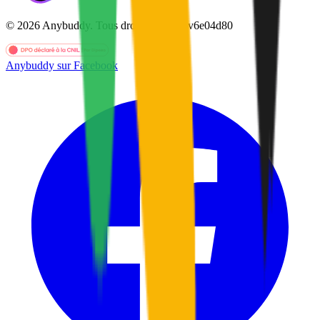
©
2026
Anybuddy.
Tous droits réservés.
v
6e04d80
Anybuddy sur Facebook