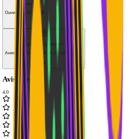
Horaires
Ouvert
·
08:00 - 23:00
Comment s'y rendre ?
Avenue du Gros Tilleul, 41-43 1020 Laeken
Avis clients
4.0