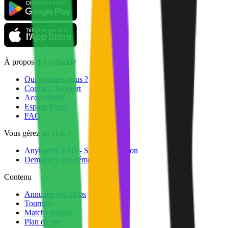
À propos d'Anybuddy
Qui sommes-nous ?
Contact / Support
Accessibilité
Espace Presse
FAQ
Vous gérez un club ?
Anybuddy PRO - Solution Gestion
Demander une démo
Contenu
Annuaire des clubs
Tournois
Matchs publics
Plan du site