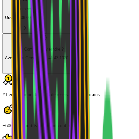
Horaires
Ouvert
·
08:00 - 23:00
Comment s'y rendre ?
Avenue du Gros Tilleul, 41-43 1020 Laeken
#1 en Belgique des sites de réservation de terrains
+600 000 sportifs nous font confiance