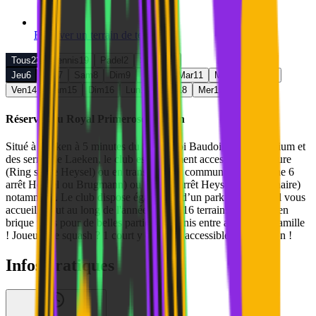
Réserver un terrain de
tennis
Tous
22
Tennis
19
Padel
2
Squash
1
Jeu
6
Ven
7
Sam
8
Dim
9
Lun
10
Mar
11
Mer
12
Jeu
13
Ven
14
Sam
15
Dim
16
Lun
17
Mar
18
Mer
19
Réserver au
Royal Primerose Laeken
Situé à Laeken à 5 minutes du Stade Roi Baudoin, de l’Atomium et
des serres de Laeken, le club est facilement accessible en voiture
(Ring sortie Heysel) ou en transports en commun : métro (ligne 6
arrêt Heysel ou Brugmann) ou tram (7 arrêt Heysel ou Centenaire)
notamment. Le club dispose également d’un parking gratuit. Il vous
accueille tout au long de l'année sur ses 16 terrains extérieurs en
brique pilés pour de belles parties de tennis entre amis ou en famille
! Joueurs de squash ? 1 court y est aussi accessible à la location !
Infos pratiques