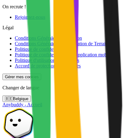
On recrute !
Rejoignez-nous
Légal
Conditions Générales d’Utilisation
Conditions Générales de Réservation de Terrains
Politique de confidentialité
Politique de confidentialité de l'application mobile
Politique d'utilisation des cookies
Accord de protection des données
Gérer mes cookies
Changer de langue
🇧🇪
Belgique
Anybuddy - Accueil