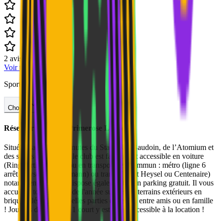
2
avis
Voir tous les avis
→
Sport
Choisir
Réserver au
Royal Primerose Laeken
Situé à Laeken à 5 minutes du Stade Roi Baudoin, de l’Atomium et
des serres de Laeken, le club est facilement accessible en voiture
(Ring sortie Heysel) ou en transports en commun : métro (ligne 6
arrêt Heysel ou Brugmann) ou tram (7 arrêt Heysel ou Centenaire)
notamment. Le club dispose également d’un parking gratuit. Il vous
accueille tout au long de l'année sur ses 16 terrains extérieurs en
brique pilés pour de belles parties de tennis entre amis ou en famille
! Joueurs de squash ? 1 court y est aussi accessible à la location !