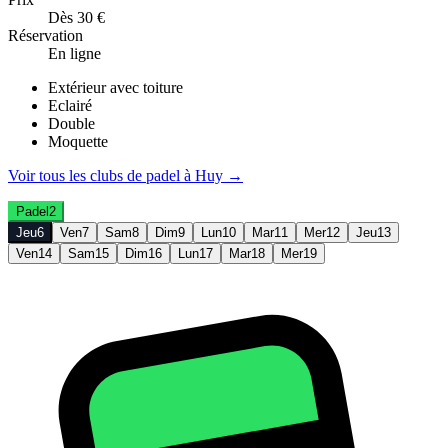
Dès 30 €
Réservation
En ligne
Extérieur avec toiture
Eclairé
Double
Moquette
Voir tous les clubs de
padel
à
Huy
→
Padel
2
Jeu
6
Ven
7
Sam
8
Dim
9
Lun
10
Mar
11
Mer
12
Jeu
13
Ven
14
Sam
15
Dim
16
Lun
17
Mar
18
Mer
19