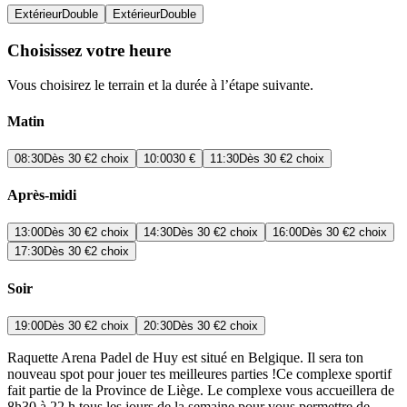
Extérieur
Double
Extérieur
Double
Choisissez votre heure
Vous choisirez le terrain et la durée à l’étape suivante.
Matin
08:30
Dès
30 €
2 choix
10:00
30 €
11:30
Dès
30 €
2 choix
Après-midi
13:00
Dès
30 €
2 choix
14:30
Dès
30 €
2 choix
16:00
Dès
30 €
2 choix
17:30
Dès
30 €
2 choix
Soir
19:00
Dès
30 €
2 choix
20:30
Dès
30 €
2 choix
Raquette Arena Padel de Huy est situé en Belgique. Il sera ton
nouveau spot pour jouer tes meilleures parties !Ce complexe sportif
fait partie de la Province de Liège. Le complexe vous accueillera de
8h30 à 22 h tous les jours de la semaine pour vous permettre de