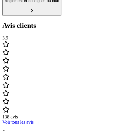
Règlement et consignes du club
Avis clients
3.9
138
avis
Voir tous les avis
→