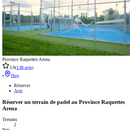
Province Raquettes Arena
3.9
(
138
avis
)
•
Huy
Réserver
Avis
Réserver un terrain de
padel
au
Province Raquettes
Arena
Terrains
2
Prix