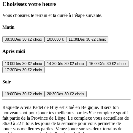
Choisissez votre heure
Vous choisirez le terrain et la durée à l’étape suivante.
Matin
08:30
Dès
30 €
2 choix
10:00
30 €
11:30
Dès
30 €
2 choix
Après-midi
13:00
Dès
30 €
2 choix
14:30
Dès
30 €
2 choix
16:00
Dès
30 €
2 choix
17:30
Dès
30 €
2 choix
Soir
19:00
Dès
30 €
2 choix
20:30
Dès
30 €
2 choix
Raquette Arena Padel de Huy est situé en Belgique. Il sera ton
nouveau spot pour jouer tes meilleures parties !Ce complexe sportif
fait partie de la Province de Liège. Le complexe vous accueillera de
8h30 à 22 h tous les jours de la semaine pour vous permettre de
jouer vos meilleures parties. Venez jouer sur ses deux terrains de