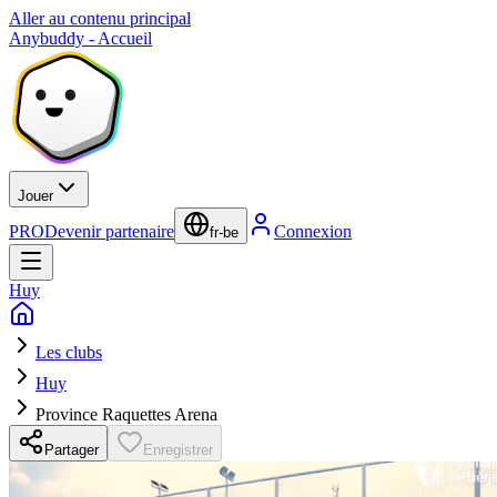
Aller au contenu principal
Anybuddy - Accueil
Jouer
PRO
Devenir partenaire
Connexion
fr-be
Huy
Les clubs
Huy
Province Raquettes Arena
Partager
Enregistrer