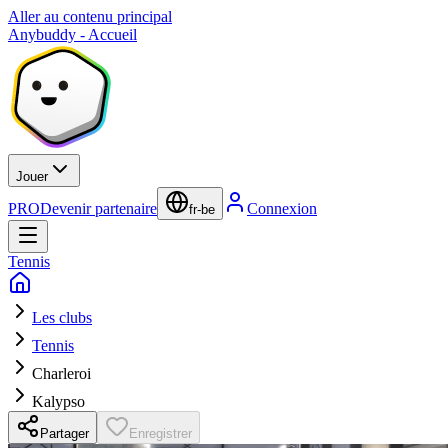
Aller au contenu principal
Anybuddy - Accueil
Jouer
PRO
Devenir partenaire
Connexion
fr-be
Tennis
Les clubs
Tennis
Charleroi
Kalypso
Partager
Enregistrer