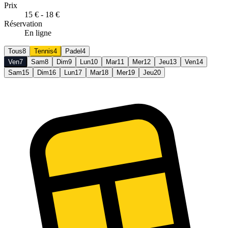
Prix
15 € - 18 €
Réservation
En ligne
Tous
8
Tennis
4
Padel
4
Ven
7
Sam
8
Dim
9
Lun
10
Mar
11
Mer
12
Jeu
13
Ven
14
Sam
15
Dim
16
Lun
17
Mar
18
Mer
19
Jeu
20