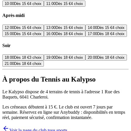
10:00
Dès
15 €
4 choix
11:00
Dès
15 €
4 choix
Après-midi
12:00
Dès
15 €
4 choix
13:00
Dès
15 €
4 choix
14:00
Dès
15 €
4 choix
15:00
Dès
15 €
4 choix
16:00
Dès
18 €
4 choix
17:00
Dès
18 €
4 choix
Soir
18:00
Dès
18 €
3 choix
19:00
Dès
18 €
4 choix
20:00
Dès
18 €
4 choix
21:00
Dès
18 €
4 choix
À propos du Tennis au Kalypso
Le Kalypso dispose de 4 terrains de tennis à l'adresse 1 Rue des
Baquets, 6041 Charleroi.
Les créneaux débutent à 15 €. Le club est ouvert 7 jours par
semaine. Réservez en ligne sur Anybuddy : disponibilités en temps
réel, paiement sécurisé, confirmation instantanée.
Voir la page du club tous sports