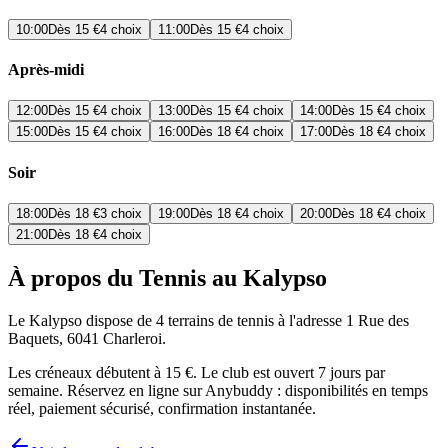
10:00
Dès
15 €
4 choix
11:00
Dès
15 €
4 choix
Après-midi
12:00
Dès
15 €
4 choix
13:00
Dès
15 €
4 choix
14:00
Dès
15 €
4 choix
15:00
Dès
15 €
4 choix
16:00
Dès
18 €
4 choix
17:00
Dès
18 €
4 choix
Soir
18:00
Dès
18 €
3 choix
19:00
Dès
18 €
4 choix
20:00
Dès
18 €
4 choix
21:00
Dès
18 €
4 choix
À propos du Tennis au Kalypso
Le Kalypso dispose de 4 terrains de tennis à l'adresse 1 Rue des
Baquets, 6041 Charleroi.
Les créneaux débutent à 15 €. Le club est ouvert 7 jours par
semaine. Réservez en ligne sur Anybuddy : disponibilités en temps
réel, paiement sécurisé, confirmation instantanée.