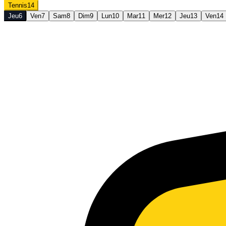
Tennis
14
Jeu
6
Ven
7
Sam
8
Dim
9
Lun
10
Mar
11
Mer
12
Jeu
13
Ven
14