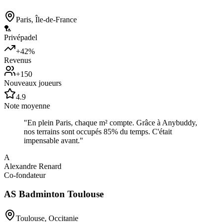
Paris
,
Île-de-France
🏸
Privé
padel
+42%
Revenus
+150
Nouveaux joueurs
4.9
Note moyenne
"
En plein Paris, chaque m² compte. Grâce à Anybuddy,
nos terrains sont occupés 85% du temps. C'était
impensable avant.
"
A
Alexandre Renard
Co-fondateur
AS Badminton Toulouse
Toulouse
,
Occitanie