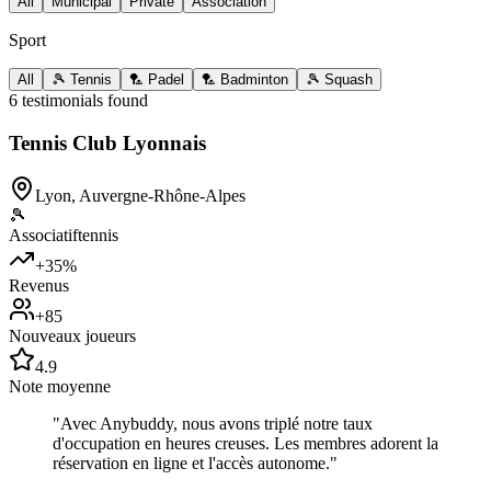
All
Municipal
Private
Association
Sport
All
🎾 Tennis
🏸 Padel
🏸 Badminton
🎾 Squash
6 testimonials found
Tennis Club Lyonnais
Lyon
,
Auvergne-Rhône-Alpes
🎾
Associatif
tennis
+35%
Revenus
+85
Nouveaux joueurs
4.9
Note moyenne
"
Avec Anybuddy, nous avons triplé notre taux
d'occupation en heures creuses. Les membres adorent la
réservation en ligne et l'accès autonome.
"