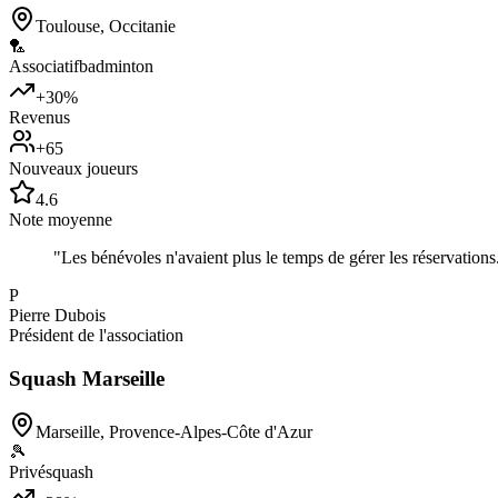
Toulouse
,
Occitanie
🏸
Associatif
badminton
+30%
Revenus
+65
Nouveaux joueurs
4.6
Note moyenne
"
Les bénévoles n'avaient plus le temps de gérer les réservations
P
Pierre Dubois
Président de l'association
Squash Marseille
Marseille
,
Provence-Alpes-Côte d'Azur
🎾
Privé
squash