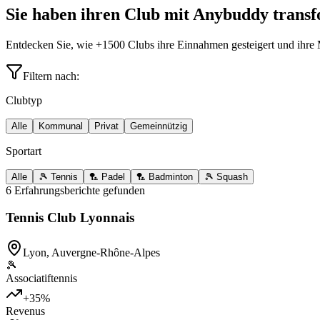
Sie haben ihren Club mit Anybuddy transf
Entdecken Sie, wie +1500 Clubs ihre Einnahmen gesteigert und ihre M
Filtern nach:
Clubtyp
Alle
Kommunal
Privat
Gemeinnützig
Sportart
Alle
🎾 Tennis
🏸 Padel
🏸 Badminton
🎾 Squash
6 Erfahrungsberichte gefunden
Tennis Club Lyonnais
Lyon
,
Auvergne-Rhône-Alpes
🎾
Associatif
tennis
+35%
Revenus