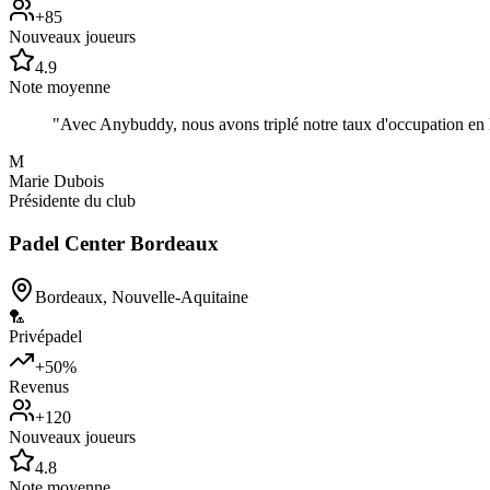
+85
Nouveaux joueurs
4.9
Note moyenne
"
Avec Anybuddy, nous avons triplé notre taux d'occupation en h
M
Marie Dubois
Présidente du club
Padel Center Bordeaux
Bordeaux
,
Nouvelle-Aquitaine
🏸
Privé
padel
+50%
Revenus
+120
Nouveaux joueurs
4.8
Note moyenne