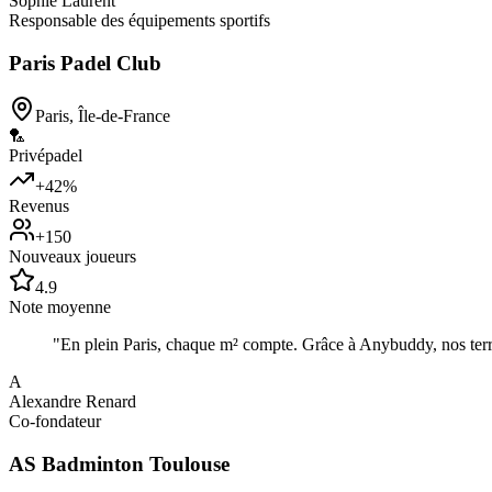
Sophie Laurent
Responsable des équipements sportifs
Paris Padel Club
Paris
,
Île-de-France
🏸
Privé
padel
+42%
Revenus
+150
Nouveaux joueurs
4.9
Note moyenne
"
En plein Paris, chaque m² compte. Grâce à Anybuddy, nos terr
A
Alexandre Renard
Co-fondateur
AS Badminton Toulouse