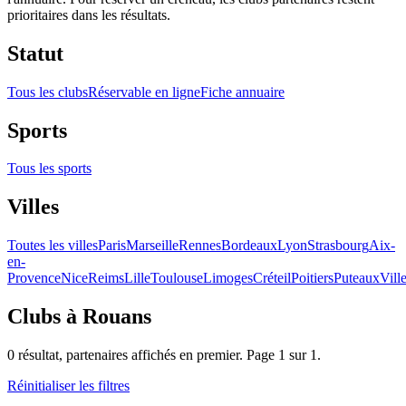
prioritaires dans les résultats.
Statut
Tous les clubs
Réservable en ligne
Fiche annuaire
Sports
Tous les sports
Villes
Toutes les villes
Paris
Marseille
Rennes
Bordeaux
Lyon
Strasbourg
Aix-
en-
Provence
Nice
Reims
Lille
Toulouse
Limoges
Créteil
Poitiers
Puteaux
Vill
Clubs
à Rouans
0
résultat
, partenaires affichés en premier. Page
1
sur
1
.
Réinitialiser les filtres