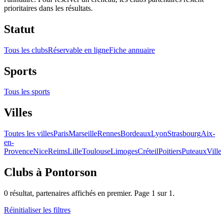
prioritaires dans les résultats.
Statut
Tous les clubs
Réservable en ligne
Fiche annuaire
Sports
Tous les sports
Villes
Toutes les villes
Paris
Marseille
Rennes
Bordeaux
Lyon
Strasbourg
Aix-
en-
Provence
Nice
Reims
Lille
Toulouse
Limoges
Créteil
Poitiers
Puteaux
Vill
Clubs
à Pontorson
0
résultat
, partenaires affichés en premier. Page
1
sur
1
.
Réinitialiser les filtres