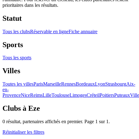
prioritaires dans les résultats.
Statut
Tous les clubs
Réservable en ligne
Fiche annuaire
Sports
Tous les sports
Villes
Toutes les villes
Paris
Marseille
Rennes
Bordeaux
Lyon
Strasbourg
Aix-
en-
Provence
Nice
Reims
Lille
Toulouse
Limoges
Créteil
Poitiers
Puteaux
Vill
Clubs
à Eze
0
résultat
, partenaires affichés en premier. Page
1
sur
1
.
Réinitialiser les filtres